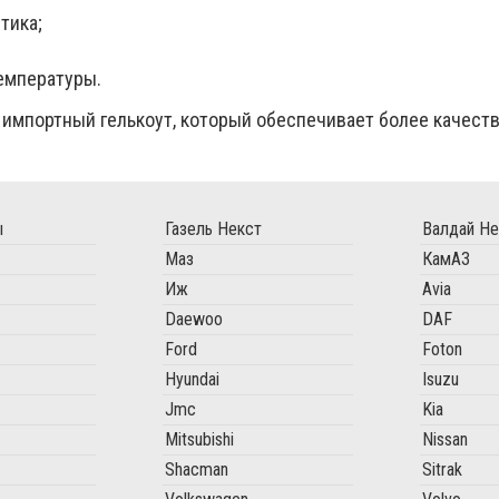
тика;
емпературы.
 импортный гелькоут, который обеспечивает более качест
ы
Газель Некст
Валдай Не
Маз
КамАЗ
Иж
Avia
Daewoo
DAF
Ford
Foton
Hyundai
Isuzu
Jmc
Kia
Mitsubishi
Nissan
Shacman
Sitrak