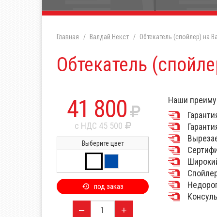
Главная
Валдай Некст
Обтекатель (спойлер) на В
Обтекатель (спойле
41 800
Наши преиму
Гарантия
с НДС 45 500
Гаранти
Выреза
Выберите цвет
Сертифи
Широкий
Спойлер
Недорог
под заказ
Консуль
–
+