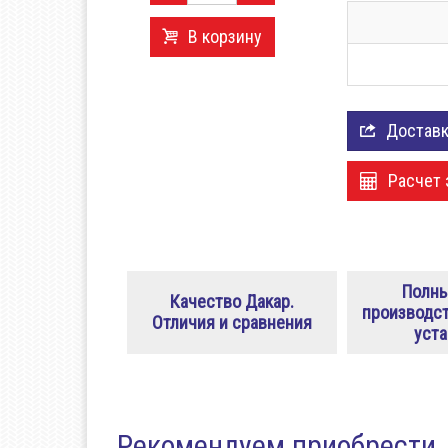
«Обтекатели (спойлеры)
В корзину
Доставк
Расчет 
Полны
Качество Дакар.
производст
Отличия и сравнения
уста
Рекомендуем приобрести