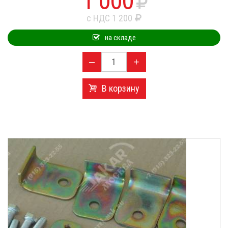
1 000
с НДС 1 200
на складе
–
+
В корзину