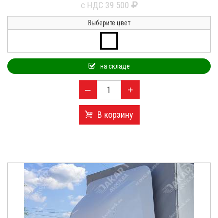
с НДС 39 500
Выберите цвет
на складе
–
+
В корзину