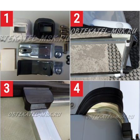
1
2
3
4